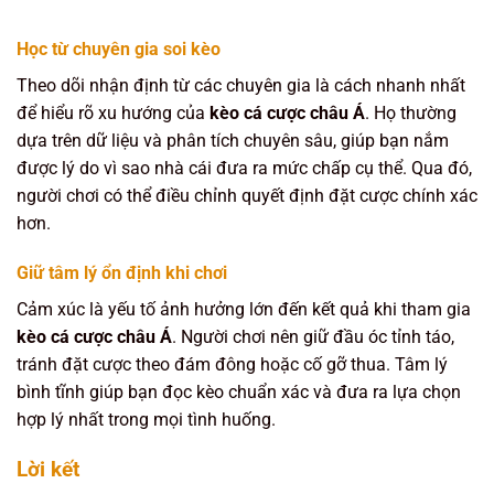
Học từ chuyên gia soi kèo
Theo dõi nhận định từ các chuyên gia là cách nhanh nhất
để hiểu rõ xu hướng của
kèo cá cược châu Á
. Họ thường
dựa trên dữ liệu và phân tích chuyên sâu, giúp bạn nắm
được lý do vì sao nhà cái đưa ra mức chấp cụ thể. Qua đó,
người chơi có thể điều chỉnh quyết định đặt cược chính xác
hơn.
Giữ tâm lý ổn định khi chơi
Cảm xúc là yếu tố ảnh hưởng lớn đến kết quả khi tham gia
kèo cá cược châu Á
. Người chơi nên giữ đầu óc tỉnh táo,
tránh đặt cược theo đám đông hoặc cố gỡ thua. Tâm lý
bình tĩnh giúp bạn đọc kèo chuẩn xác và đưa ra lựa chọn
hợp lý nhất trong mọi tình huống.
Lời kết