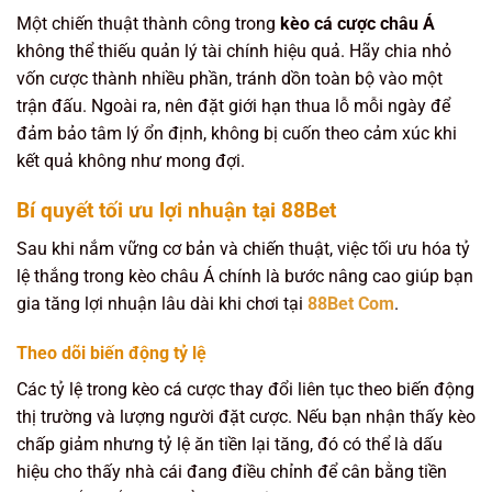
Một chiến thuật thành công trong
kèo cá cược châu Á
không thể thiếu quản lý tài chính hiệu quả. Hãy chia nhỏ
vốn cược thành nhiều phần, tránh dồn toàn bộ vào một
trận đấu. Ngoài ra, nên đặt giới hạn thua lỗ mỗi ngày để
đảm bảo tâm lý ổn định, không bị cuốn theo cảm xúc khi
kết quả không như mong đợi.
Bí quyết tối ưu lợi nhuận tại 88Bet
Sau khi nắm vững cơ bản và chiến thuật, việc tối ưu hóa tỷ
lệ thắng trong kèo châu Á chính là bước nâng cao giúp bạn
gia tăng lợi nhuận lâu dài khi chơi tại
88Bet Com
.
Theo dõi biến động tỷ lệ
Các tỷ lệ trong kèo cá cược thay đổi liên tục theo biến động
thị trường và lượng người đặt cược. Nếu bạn nhận thấy kèo
chấp giảm nhưng tỷ lệ ăn tiền lại tăng, đó có thể là dấu
hiệu cho thấy nhà cái đang điều chỉnh để cân bằng tiền