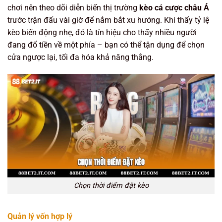
chơi nên theo dõi diễn biến thị trường
kèo cá cược châu Á
trước trận đấu vài giờ để nắm bắt xu hướng. Khi thấy tỷ lệ
kèo biến động nhẹ, đó là tín hiệu cho thấy nhiều người
đang đổ tiền về một phía – bạn có thể tận dụng để chọn
cửa ngược lại, tối đa hóa khả năng thắng.
Chọn thời điểm đặt kèo
Quản lý vốn hợp lý