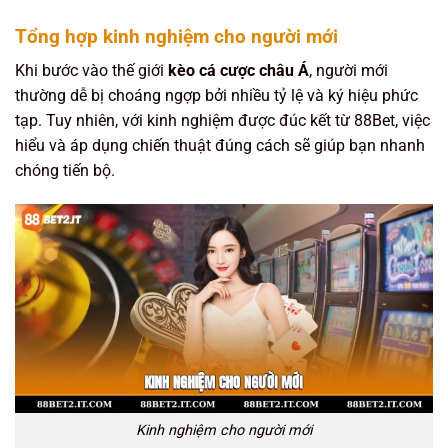
Tổng hợp kinh nghiệm cho người mới
Khi bước vào thế giới
kèo cá cược châu Á
, người mới
thường dễ bị choáng ngợp bởi nhiều tỷ lệ và ký hiệu phức
tạp. Tuy nhiên, với kinh nghiệm được đúc kết từ 88Bet, việc
hiểu và áp dụng chiến thuật đúng cách sẽ giúp bạn nhanh
chóng tiến bộ.
Kinh nghiệm cho người mới