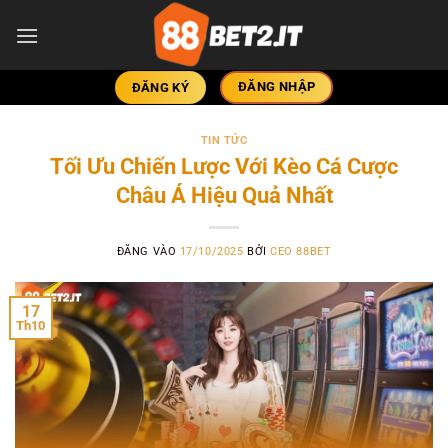
Bỏ
qua
nội
dung
ĐĂNG NHẬP
ĐĂNG KÝ
TIN TỨC
Tối Ưu Chiến Lược Với Kèo Cá Cược
Châu Á Hiệu Quả Nhất
ĐĂNG VÀO
17/10/2025
BỞI
CEO 88BET
17
Th10