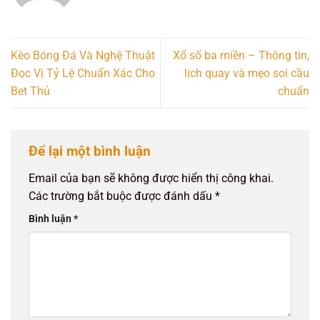
Kèo Bóng Đá Và Nghệ Thuật
Xổ số ba miền – Thông tin,
Đọc Vị Tỷ Lệ Chuẩn Xác Cho
lịch quay và mẹo soi cầu
Bet Thủ
chuẩn
Để lại một bình luận
Email của bạn sẽ không được hiển thị công khai.
Các trường bắt buộc được đánh dấu
*
Bình luận
*