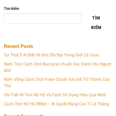
Tìm kiếm
TÌM
KIẾM
Recent Posts
Sự Thật Ít Ai Biết Về Xóc Đĩa Bịp Trong Giới Cá Cược
Nắm Trọn Cách Chơi Baccarat Chuẩn Xác Dành Cho Người
Mới
Nắm Vững Cách Chơi Poker Chuẩn Xác Để Trở Thành Cao
Thủ
Chi Tiết Về Tool Nổ Hũ Và Cách Sử Dụng Hiệu Quả Nhất
Cách Chơi Nổ Hũ 88Bet – Bí Quyết Nâng Cao Tỉ Lệ Thắng