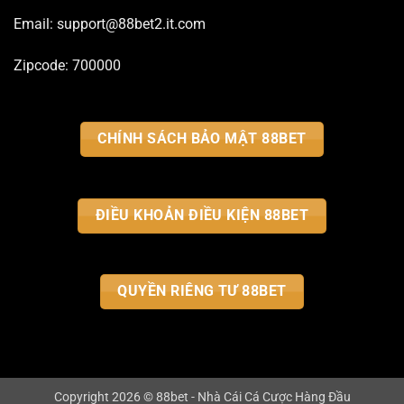
Email:
support@88bet2.it.com
Zipcode: 700000
CHÍNH SÁCH BẢO MẬT 88BET
ĐIỀU KHOẢN ĐIỀU KIỆN 88BET
QUYỀN RIÊNG TƯ 88BET
Copyright 2026 © 88bet - Nhà Cái Cá Cược Hàng Đầu