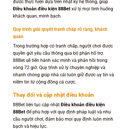
được thực hiện dựa trên nhật ký hệ thống, giúp
Điều khoản điều kiện 88Bet
xử lý mọi tình huống
khách quan, minh bạch.
Quy trình giải quyết tranh chấp rõ ràng, khách
quan
Trong trường hợp có tranh chấp, người chơi được
quyền gửi yêu cầu thông qua bộ phận hỗ trợ.
88Bet sẽ tiến hành xác minh và phản hồi trong
vòng 72 giờ. Quy trình xử lý chuyên nghiệp và
nhanh chóng giúp nhà cái luôn giữ được uy tín và
niềm tin từ cộng đồng cá cược.
Thay đổi và cập nhật điều khoản
88Bet liên tục cập nhật
Điều khoản điều kiện
88Bet
để phù hợp với quy định pháp luật và nhu
cầu người chơi, đảm bảo mọi quy định luôn minh
bạch và hiệu lực.