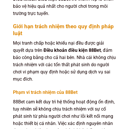
bảo vệ hiệu quả nhất cho người chơi trong môi
trường trực tuyến.
Giới hạn trách nhiệm theo quy định pháp
luật
Mọi tranh chấp hoặc khiếu nại đều được giải
quyết dựa trên
Điều khoản điều kiện 88Bet
, đảm
bảo công bằng cho cả hai bên. Nhà cái không chịu
trách nhiệm với các tổn thất phát sinh do người
chơi vi phạm quy định hoặc sử dụng dịch vụ sai
mục đích.
Phạm vi trách nhiệm của 88Bet
88Bet cam kết duy trì hệ thống hoạt động ổn định,
tuy nhiên sẽ không chịu trách nhiệm với sự cố
phát sinh từ phía người chơi như lỗi kết nối mạng
hoặc thiết bị cá nhân. Việc xác định nguyên nhân