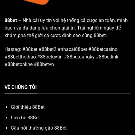
88bet
– Nhà cái uy tín với hệ thống cá cược an toàn, minh
bạch và đa dạng lựa chọn giải trí. Trải nghiệm ngay để
khám phá thế giới cá cược đỉnh cao cùng 88bet.
Hastag: #88bet #88bet2 #nhacai88bet #88betcasino
#88betthethao #88betuytin #88betdangky #88betlink
#88betonline #88betvn
VỀ CHÚNG TÔI
Giới thiệu 88Bet
Liên hệ 88Bet
Câu hỏi thường gặp 88Bet