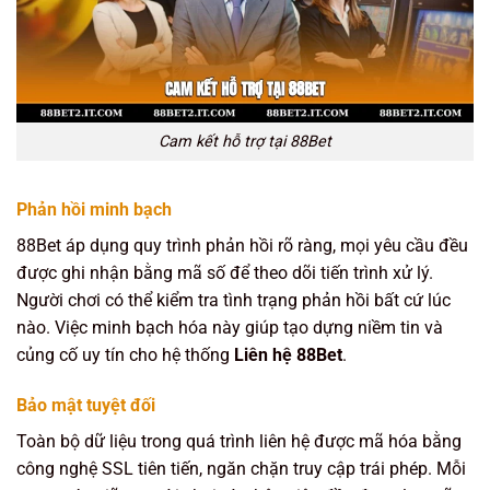
Cam kết hỗ trợ tại 88Bet
Phản hồi minh bạch
88Bet áp dụng quy trình phản hồi rõ ràng, mọi yêu cầu đều
được ghi nhận bằng mã số để theo dõi tiến trình xử lý.
Người chơi có thể kiểm tra tình trạng phản hồi bất cứ lúc
nào. Việc minh bạch hóa này giúp tạo dựng niềm tin và
củng cố uy tín cho hệ thống
Liên hệ 88Bet
.
Bảo mật tuyệt đối
Toàn bộ dữ liệu trong quá trình liên hệ được mã hóa bằng
công nghệ SSL tiên tiến, ngăn chặn truy cập trái phép. Mỗi