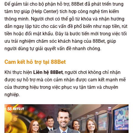
Để giảm tải cho bộ phận hỗ trợ, 88Bet đã phát triển trung
tâm trợ giúp (Help Center) tích hợp công nghệ tìm kiếm
thông minh. Người chơi có thể gõ từ khóa và nhận hướng
dẫn ngay lập tức cho các vấn đề phổ biến như nạp tiền, rút
tiền hoặc đổi mật khẩu. Đây là bước tiến mới trong việc tối
ưu trải nghiệm chăm sóc khách hàng của 88Bet, giúp
người dùng tự giải quyết vấn đề nhanh chóng.
Cam kết hỗ trợ tại 88Bet
Khi thực hiện
Liên hệ 88Bet
, người chơi không chỉ nhận
được sự hỗ trợ mà còn cảm nhận được cam kết mạnh mẽ
của thương hiệu trong việc phục vụ tận tâm và chuyên
nghiệp.