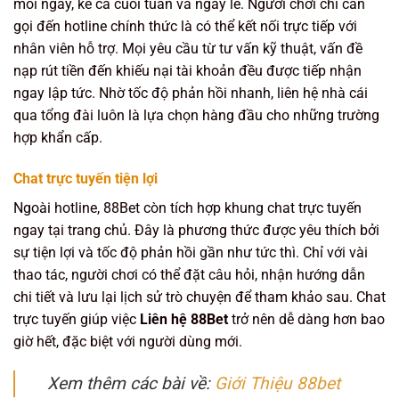
mỗi ngày, kể cả cuối tuần và ngày lễ. Người chơi chỉ cần
gọi đến hotline chính thức là có thể kết nối trực tiếp với
nhân viên hỗ trợ. Mọi yêu cầu từ tư vấn kỹ thuật, vấn đề
nạp rút tiền đến khiếu nại tài khoản đều được tiếp nhận
ngay lập tức. Nhờ tốc độ phản hồi nhanh, liên hệ nhà cái
qua tổng đài luôn là lựa chọn hàng đầu cho những trường
hợp khẩn cấp.
Chat trực tuyến tiện lợi
Ngoài hotline, 88Bet còn tích hợp khung chat trực tuyến
ngay tại trang chủ. Đây là phương thức được yêu thích bởi
sự tiện lợi và tốc độ phản hồi gần như tức thì. Chỉ với vài
thao tác, người chơi có thể đặt câu hỏi, nhận hướng dẫn
chi tiết và lưu lại lịch sử trò chuyện để tham khảo sau. Chat
trực tuyến giúp việc
Liên hệ 88Bet
trở nên dễ dàng hơn bao
giờ hết, đặc biệt với người dùng mới.
Xem thêm các bài về:
Giới Thiệu 88bet