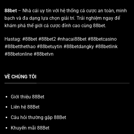
88bet
– Nhà cái uy tín với hệ thống cá cược an toàn, minh
bạch và đa dạng lựa chọn giải trí. Trải nghiệm ngay để
khám phá thế giới cá cược đỉnh cao cùng 88bet.
Hastag: #88bet #88bet2 #nhacai88bet #88betcasino
#88betthethao #88betuytin #88betdangky #88betlink
#88betonline #88betvn
VỀ CHÚNG TÔI
Giới thiệu 88Bet
Liên hệ 88Bet
Câu hỏi thường gặp 88Bet
Khuyến mãi 88Bet