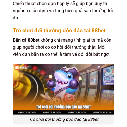
Chiến thuật chọn đạn hợp lý sẽ giúp bạn duy trì
nguồn xu ổn định và tăng hiệu quả săn thưởng tối
đa.
Trò chơi đổi thưởng độc đáo tại 88bet
Bắn cá 88bet
không chỉ mang tính giải trí mà còn
giúp người chơi có cơ hội đổi thưởng thật. Mỗi
viên đạn bắn ra có thể là tấm vé đổi đời bất ngờ.
Trò chơi đổi thưởng độc đáo tại 88bet