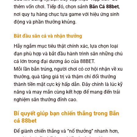
thêm vốn chơi. Tiếp đó, chọn sảnh
Bắn Cá 88bet
,
nơi quy tụ hàng chục tựa game với hiệu ứng sinh
động và phần thưởng khủng.
Bắt đầu săn cá và nhận thưởng
Hãy ngắm mục tiêu thật chính xác, lựa chọn loại
đạn phù hợp và bắt đầu hành trình săn những chú
cá lớn trong đại dương ảo của 88BET.
Mỗi lần bắn trúng, người chơi có cơ hội nhận về xu
thưởng, quà tặng giá trị và thậm chí đổi thưởng
thành tiền mặt cực kỳ hấp dẫn. Đây chính là lúc kỹ
năng và may mắn cùng kết hợp để mang đến trải
nghiệm săn thưởng đỉnh cao.
Bí quyết giúp bạn chiến thắng trong Bắn
cá 88bet
Để giành chiến thắng và “nổ thưởng” nhanh hơn,