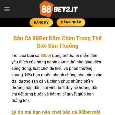
Bỏ
qua
nội
dung
ĐĂNG NHẬP
ĐĂNG KÝ
Bắn Cá 88Bet Đắm Chìm Trong Thế
Giới Săn Thưởng
Trò chơi
bắn cá
88bet
đang trở thành điểm đến
yêu thích của hàng nghìn game thủ nhờ giao diện
sống động, luật chơi dễ hiểu và phần thưởng
khủng. Nếu bạn muốn nhanh chóng hòa mình vào
đại dương săn cá và chinh phục những phần
thưởng hấp dẫn, bài viết dưới đây sẽ hướng dẫn
chi tiết từng bước và bật mí bí quyết giúp bạn
thắng lớn.
Lý do mà bạn nên chơi bắn cá 88bet mỗi