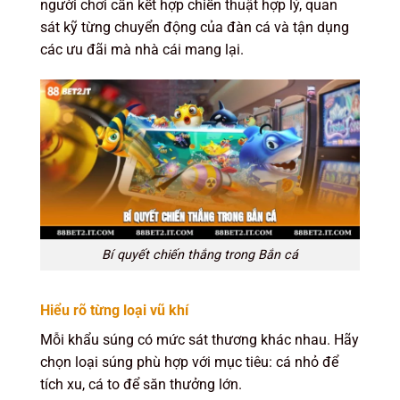
người chơi cần kết hợp chiến thuật hợp lý, quan
sát kỹ từng chuyển động của đàn cá và tận dụng
các ưu đãi mà nhà cái mang lại.
Bí quyết chiến thắng trong Bắn cá
Hiểu rõ từng loại vũ khí
Mỗi khẩu súng có mức sát thương khác nhau. Hãy
chọn loại súng phù hợp với mục tiêu: cá nhỏ để
tích xu, cá to để săn thưởng lớn.