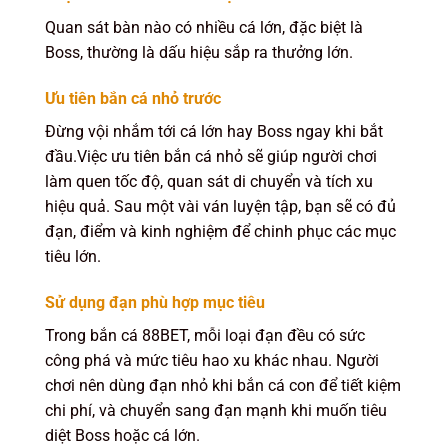
Quan sát bàn nào có nhiều cá lớn, đặc biệt là
Boss, thường là dấu hiệu sắp ra thưởng lớn.
Ưu tiên bắn cá nhỏ trước
Đừng vội nhắm tới cá lớn hay Boss ngay khi bắt
đầu.Việc ưu tiên bắn cá nhỏ sẽ giúp người chơi
làm quen tốc độ, quan sát di chuyển và tích xu
hiệu quả. Sau một vài ván luyện tập, bạn sẽ có đủ
đạn, điểm và kinh nghiệm để chinh phục các mục
tiêu lớn.
Sử dụng đạn phù hợp mục tiêu
Trong bắn cá 88BET, mỗi loại đạn đều có sức
công phá và mức tiêu hao xu khác nhau. Người
chơi nên dùng đạn nhỏ khi bắn cá con để tiết kiệm
chi phí, và chuyển sang đạn mạnh khi muốn tiêu
diệt Boss hoặc cá lớn.