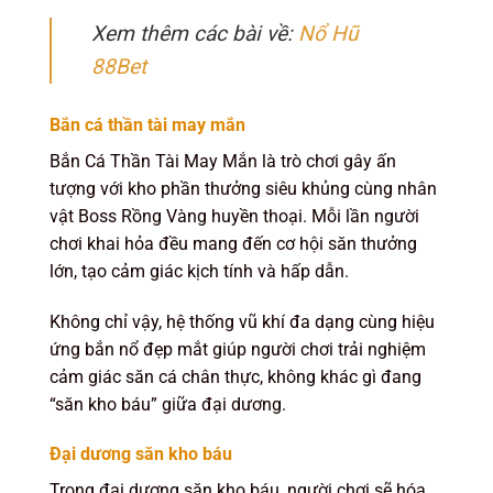
Xem thêm các bài về:
Nổ Hũ
88Bet
Bắn cá thần tài may mắn
Bắn Cá Thần Tài May Mắn là trò chơi gây ấn
tượng với kho phần thưởng siêu khủng cùng nhân
vật Boss Rồng Vàng huyền thoại. Mỗi lần người
chơi khai hỏa đều mang đến cơ hội săn thưởng
lớn, tạo cảm giác kịch tính và hấp dẫn.
Không chỉ vậy, hệ thống vũ khí đa dạng cùng hiệu
ứng bắn nổ đẹp mắt giúp người chơi trải nghiệm
cảm giác săn cá chân thực, không khác gì đang
“săn kho báu” giữa đại dương.
Đại dương săn kho báu
Trong đại dương săn kho báu, người chơi sẽ hóa