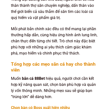
thân thành thợ săn chuyên nghiệp, dấn thân vào
thế giới biển cả sâu thẳm để săn tìm các loài cá
quý hiếm và vật phẩm giá trị.
Mỗi phát bắn chính xác đều có thể mang lại phần
thưởng hấp dẫn, cùng hiệu ứng hình ảnh lung linh,
chân thực đến từng chi tiết. Trò chơi này đặc biệt
phù hợp với những ai yêu thích cảm giác khám
phá, mạo hiểm và chinh phục thử thách.
Tổng hợp các mẹo săn cá hay cho thành
viên
Muốn
bắn cá 88Bet
hiệu quả, người chơi cần kết
hợp kỹ năng quan sát, chọn bàn phù hợp và quản
lý vốn thông minh. Những mẹo sau sẽ giúp bạn
“trúng lớn” dễ dàng hơn.
Chọn bàn có Boss xuất hiện nhiều