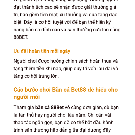
đạt thành tích cao sẽ nhận được giải thưởng giá
trị, bao gồm tiền mặt, xu thưởng và quà tặng đặc
biệt. Đây là cơ hội tuyệt vời để bạn thể hiện kỹ
năng bắn cá đỉnh cao và săn thưởng cực lớn cùng
88BET.
Ưu đãi hoàn tiền mỗi ngày
Người chơi được hưởng chính sách hoàn thua và
tặng thêm tiền khi nạp, giúp duy trì vốn lâu dài và
tăng cơ hội trúng lớn.
Các bước chơi Bắn cá Bet88 dễ hiểu cho
người mới
Tham gia
bắn cá 88Bet
vô cùng đơn giản, dù bạn
là tân thủ hay người chơi lâu năm. Chỉ cần vài
thao tác ngắn gọn, bạn đã có thể bắt đầu hành
trình săn thưởng hấp dẫn giữa đại dương đầy