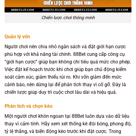
Chiến lược chơi thông minh
Quản lý vốn
Người chơi nên chia nhỏ ngân sách và đặt giới hạn cược
phù hợp với khả năng tài chính. 88Bet cung cấp công cụ
“giới hạn cược” giúp bạn không chi tiêu quá mức cho phép.
Việc đặt kế hoạch trước khi chơi giúp bạn chủ động kiểm
soát cảm xúc, giảm thiểu rủi ro. Khi vốn giảm đến mức
cảnh báo, nên dừng lại để phân tích thay vì cố gỡ. Đây là
chiến lược giúp duy trì cuộc chơi lâu dài và hiệu quả.
Phân tích và chọn kèo
Một người chơi khôn ngoan tại 88Bet luôn dựa vào dữ liệu
thay vì cảm tính. Hãy xem xét thống kê đội bóng, phong độ,
tỷ lệ thắng, và biến động kèo trước khi đặt cược. Trong