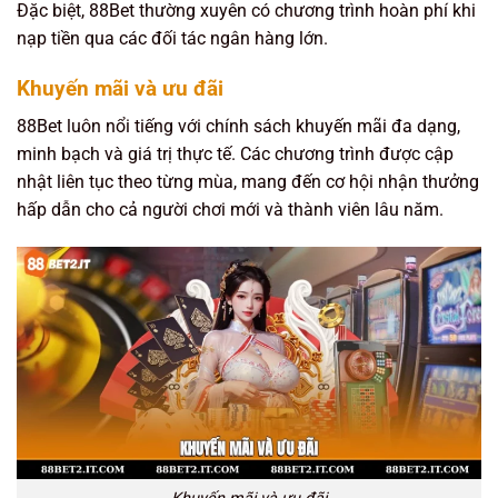
Đặc biệt, 88Bet thường xuyên có chương trình hoàn phí khi
nạp tiền qua các đối tác ngân hàng lớn.
Khuyến mãi và ưu đãi
88Bet luôn nổi tiếng với chính sách khuyến mãi đa dạng,
minh bạch và giá trị thực tế. Các chương trình được cập
nhật liên tục theo từng mùa, mang đến cơ hội nhận thưởng
hấp dẫn cho cả người chơi mới và thành viên lâu năm.