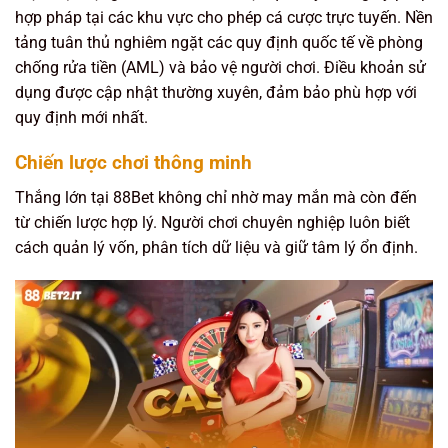
hợp pháp tại các khu vực cho phép cá cược trực tuyến. Nền
tảng tuân thủ nghiêm ngặt các quy định quốc tế về phòng
chống rửa tiền (AML) và bảo vệ người chơi. Điều khoản sử
dụng được cập nhật thường xuyên, đảm bảo phù hợp với
quy định mới nhất.
Chiến lược chơi thông minh
Thắng lớn tại 88Bet không chỉ nhờ may mắn mà còn đến
từ chiến lược hợp lý. Người chơi chuyên nghiệp luôn biết
cách quản lý vốn, phân tích dữ liệu và giữ tâm lý ổn định.