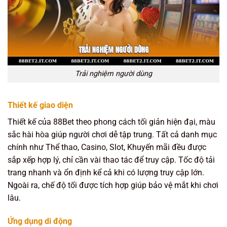
Trải nghiệm người dùng
Thiết kế giao diện
Thiết kế của 88Bet theo phong cách tối giản hiện đại, màu
sắc hài hòa giúp người chơi dễ tập trung. Tất cả danh mục
chính như Thể thao, Casino, Slot, Khuyến mãi đều được
sắp xếp hợp lý, chỉ cần vài thao tác để truy cập. Tốc độ tải
trang nhanh và ổn định kể cả khi có lượng truy cập lớn.
Ngoài ra, chế độ tối được tích hợp giúp bảo vệ mắt khi chơi
lâu.
Ứng dụng di động